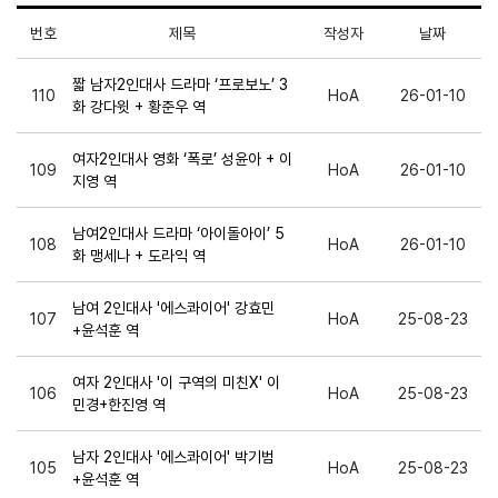
번호
제목
작성자
날짜
짧 남자2인대사 드라마 ‘프로보노’ 3
110
HoA
26-01-10
화 강다윗 + 황준우 역
여자2인대사 영화 ‘폭로’ 성윤아 + 이
109
HoA
26-01-10
지영 역
남여2인대사 드라마 ‘아이돌아이’ 5
108
HoA
26-01-10
화 맹세나 + 도라익 역
남여 2인대사 '에스콰이어' 강효민
107
HoA
25-08-23
+윤석훈 역
여자 2인대사 '이 구역의 미친X' 이
106
HoA
25-08-23
민경+한진영 역
남자 2인대사 '에스콰이어' 박기범
105
HoA
25-08-23
+윤석훈 역