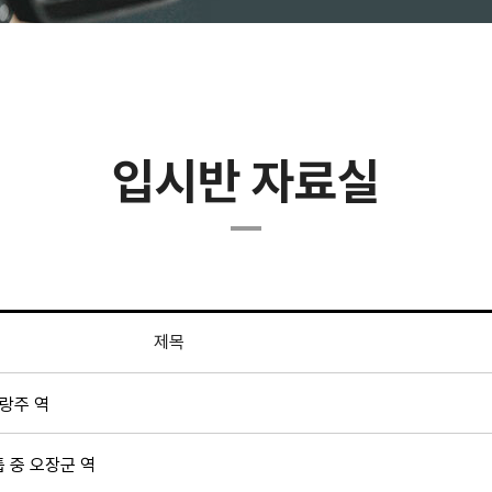
입시반 자료실
제목
솔랑주 역
 중 오장군 역