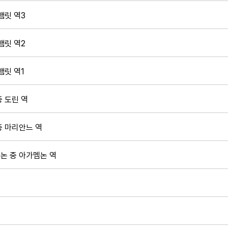
햄릿 역3
햄릿 역2
햄릿 역1
 도린 역
중 마리안느 역
논 중 아가멤논 역