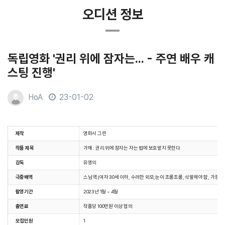
오디션 정보
독립영화 '권리 위에 잠자는... - 주연 배우 캐
스팅 진행'
HoA
23-01-02
본문
제작
영화사 그란
작품 제목
가제 : 권리 위에 잠자는 자는 법에 보호받지 못한다
감독
유영의
극중배역
스님 역(여자 30세 이하, 수려한 외모,눈이 초롱초롱, 삭발해야 함, 가장 
촬영기간
2023년 1월 ~ 4월
출연료
작품당 100만원 이상 협의
모집인원
1