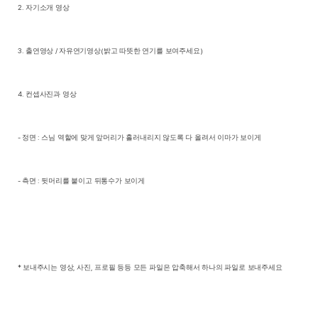
2.
자기소개 영상
3.
출연영상
/
자유연기영상
(
밝고 따뜻한 연기를 보여주세요
)
4.
컨셉사진과 영상
-
정면
:
스님 역할에 맞게 앞머리가 흘러내리지 않도록 다 올려서 이마가 보이게
-
측면
:
뒷머리를 붙이고 뒤통수가 보이게
*
보내주시는 영상
,
사진
,
프로필 등등 모든 파일은 압축해서 하나의 파일로 보내주세요