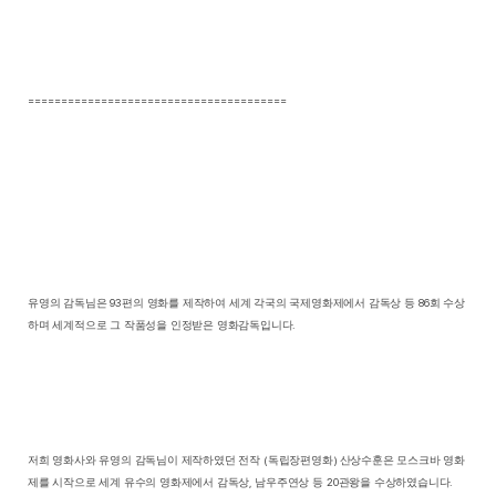
=======================================
유영의 감독님은
93
편의 영화를 제작하여 세계 각국의 국제영화제에서 감독상 등
86
회 수상
하며 세계적으로 그 작품성을 인정받은 영화감독입니다
.
저희 영화사와 유영의 감독님이 제작하였던 전작
(
독립장편영화
)
산상수훈은 모스크바 영화
제를 시작으로 세계 유수의 영화제에서 감독상
,
남우주연상 등
20
관왕을 수상하였습니다
.