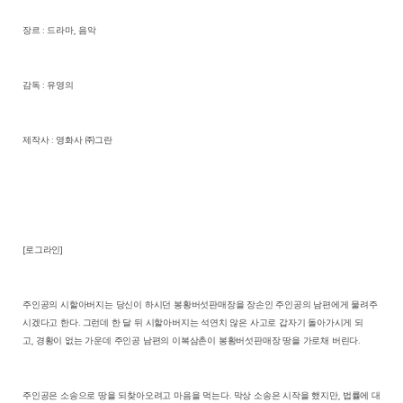
장르
:
드라마
,
음악
감독
:
유영의
제작사
:
영화사
㈜
그란
[
로그라인
]
주인공의 시할아버지는 당신이 하시던 봉황버섯판매장을 장손인 주인공의 남편에게 물려주
시겠다고 한다
.
그런데 한 달 뒤 시할아버지는 석연치 않은 사고로 갑자기 돌아가시게 되
고
,
경황이 없는 가운데 주인공 남편의 이복삼촌이 봉황버섯판매장 땅을 가로채 버린다
.
주인공은 소송으로 땅을 되찾아오려고 마음을 먹는다
.
막상 소송은 시작을 했지만
,
법률에 대