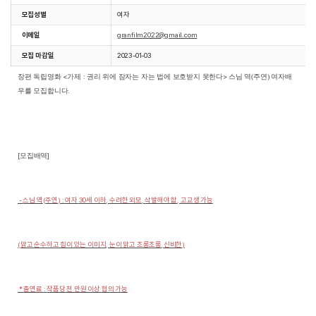
모집성별
여자
이메일
granfilm2022@gmail.com
모집 마감일
2023-01-03
장편 독립영화
<
가제
:
권리 위에 잠자는 자는 법에 보호받지 못한다
>
스님 역(주연) 여자배
우를 모집합니다
.
[
모집배역
]
-
스님 역
(
주연
) :
여자
30
세 이하
,
수려한 외모
,
삭발해야 함
,
고교생 가능
(
맑고 순수하고 힘이 있는 이미지
,
눈이 맑고 초롱초롱
,
신비한
)
*
출연료
:
작품당 천 만원 이상
협의 가능