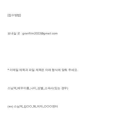
[
접수방법
]
보내실 곳
: granfilm2022@gmail.com
*
이메일 제목과 파일 제목은 아래 형식에 맞춰 주세요
.
스님역
_
배우이름
_
나이
_
성별
_
소속사
(
있는 경우
)
(ex)
스님역
_
김
○○
_18_
여자
_
○○○
엔터