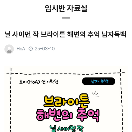
입시반 자료실
닐 사이먼 작 브라이튼 해변의 추억 남자독백
HoA
25-03-10
본문